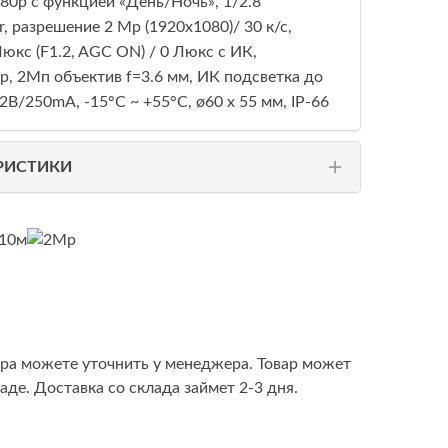
080p с функцией «День/Ночь», 1/2.8"
, разрешение 2 Mp (1920х1080)/ 30 к/с,
юкс (F1.2, AGC ON) / 0 Люкс с ИК,
, 2Мп объектив f=3.6 мм, ИК подсветка до
В/250mA, -15°С ~ +55°С, ø60 x 55 мм, IP-66
РИСТИКИ
ара можете уточнить у менеджера. Товар может
аде. Доставка со склада займет 2-3 дня.