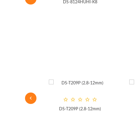
803 v3
DS-8124HUHI-K8
DS-T209P (2.8-12mm)
400MP-0280B