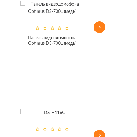
GF-R4319
Панель видеодомофона
Optimus DS-700L (медь)