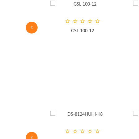
GSL 100-12
гибридный
атор Optimus
2004NE