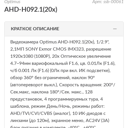
Optimus
Арт: ssb-00061
AHD-H092.1(20x)
КРАТКОЕ ОПИСАНИЕ
Видеокамера Optimus AHD-H092.1(20x), 1/2.9",
2,1МП SONY Exmor CMOS IMX323, разрешение
1920х1080 (1080P), 20x Оптическое увеличение
4.7~94мм вариофокальный F1.6, цв. 0.01Лк (F1.6),
ч/б 0.001 Лк (F1.6) (0Лк при вкл. ИК подсветке),
обзор 360° без ограничений, наклон 90°
(автопереворот выкл.), Скорость вращения: 200°/
Сек.макс, наклона 180°/Сек. макс., 128
предустановок, 4 программируемых тура, 4
шаблона, режим День/Ночь, режимы работ:
AHD/TVI/CVI/CVBS (аналог), 10 ИК-диодов с
линзами (до 120м), экранное меню, АC24V (3А)
блок питания в комплекте, -40°С...+60°С