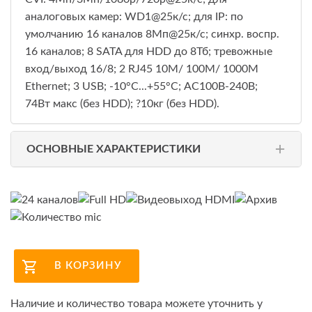
аналоговых камер: WD1@25к/с; для IP: по
умолчанию 16 каналов 8Мп@25к/с; синхр. воспр.
16 каналов; 8 SATA для HDD до 8Тб; тревожные
вход/выход 16/8; 2 RJ45 10M/ 100M/ 1000М
Ethernet; 3 USB; -10°C...+55°C; АC100В-240В;
74Вт макс (без HDD); ?10кг (без HDD).
ОСНОВНЫЕ ХАРАКТЕРИСТИКИ
В КОРЗИНУ
Наличие и количество товара можете уточнить у