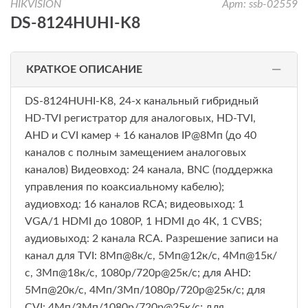
HIKVISION
Арт: ssb-02559
DS-8124HUHI-K8
КРАТКОЕ ОПИСАНИЕ
DS-8124HUHI-K8, 24-х канальный гибридный
HD-TVI регистратор для аналоговых, HD-TVI,
AHD и CVI камер + 16 каналов IP@8Мп (до 40
каналов с полным замещением аналоговых
каналов) Видеовход: 24 канала, BNC (поддержка
управления по коаксиальному кабелю);
аудиовход: 16 каналов RCA; видеовыход: 1
VGA/1 HDMI до 1080Р, 1 HDMI до 4К, 1 CVBS;
аудиовыход: 2 канала RCA. Разрешение записи на
канал для TVI: 8Мп@8к/с, 5Мп@12к/с, 4Мп@15к/
с, 3Мп@18к/с, 1080p/720p@25к/с; для AHD:
5Мп@20к/с, 4Мп/3Мп/1080p/720p@25к/с; для
CVI: 4Мп/3Мп/1080p/720p@25к/с; для