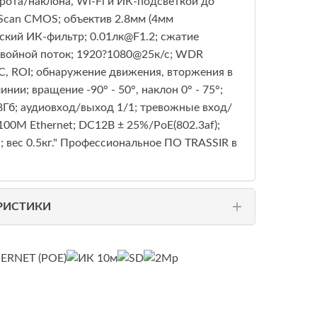
рота/наклона, Wi-Fi и ИК-подсветкой до
e Scan CMOS; объектив 2.8мм (4мм
ский ИК-фильтр; 0.01лк@F1.2; сжатие
войной поток; 1920?1080@25к/с; WDR
C, ROI; обнаружение движения, вторжения в
нии; вращение -90° - 50°, наклон 0° - 75°;
8Гб; аудиовход/выход 1/1; тревожные вход/
100M Ethernet; DC12В ± 25%/PoE(802.3af);
°C; вес 0.5кг." Профессиональное ПО TRASSIR в
РИСТИКИ