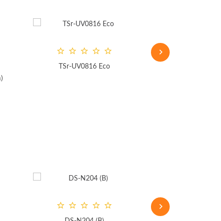
TSr-UV0816 Eco
DS-H1
)