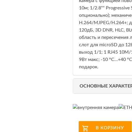
камера с функцией пово
10м; 1/2.8"" Progressiv
опционально); механиче
H.264/MJPEG/H.264+; д
120дБ, 3D DNR, HLC, BL
область и пересечения ли
слот для microSD до 12
выход 1/1; 1 RJ45 10M/
9Вт макс; -10 °C...+40 
подарок.
ОСНОВНЫЕ ХАРАКТЕ
В КОРЗИНУ