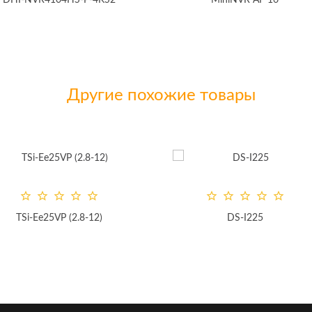
DHI-NVR4104HS-P-4KS2
MiniNVR AF 16
Другие похожие товары
TSi-Ee25VP (2.8-12)
DS-I225