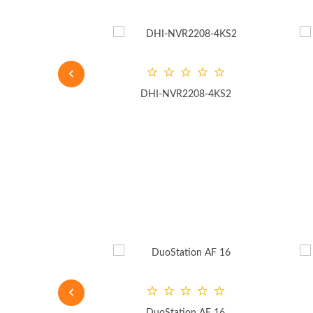
VPIT (3.6mm)
DHI-NVR2208-4KS2