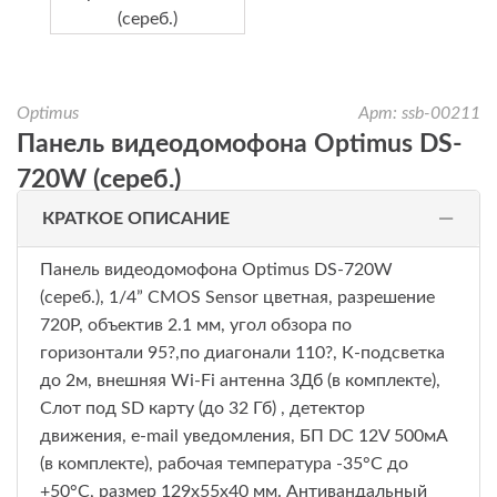
Optimus
Арт: ssb-00211
Панель видеодомофона Optimus DS-
720W (сереб.)
КРАТКОЕ ОПИСАНИЕ
Панель видеодомофона Optimus DS-720W
(сереб.), 1/4” CMOS Sensor цветная, разрешение
720P, объектив 2.1 мм, угол обзора по
горизонтали 95?,по диагонали 110?, К-подсветка
до 2м, внешняя Wi-Fi антенна 3Дб (в комплекте),
Слот под SD карту (до 32 Гб) , детектор
движения, e-mail уведомления, БП DC 12V 500мА
(в комплекте), рабочая температура -35°С до
+50°С, размер 129х55х40 мм. Антивандальный