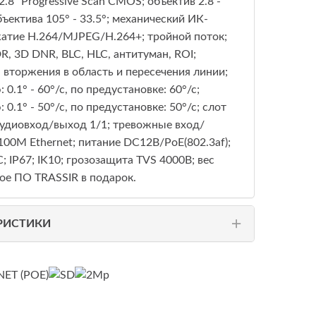
.8’’ Progressive Scan CMOS; объектив 2.8 -
бъектива 105° - 33.5°; механический ИК-
жатие H.264/MJPEG/H.264+; тройной поток;
 3D DNR, BLC, HLC, антитуман, ROI;
вторжения в область и пересечения линии;
0.1° - 60°/с, по предустановке: 60°/с;
: 0.1° - 50°/с, по предустановке: 50°/с; слот
аудиовход/выход 1/1; тревожные вход/
100M Ethernet; питание DC12В/PoE(802.3af);
°C; IP67; IK10; грозозащита TVS 4000B; вес
ое ПО TRASSIR в подарок.
РИСТИКИ