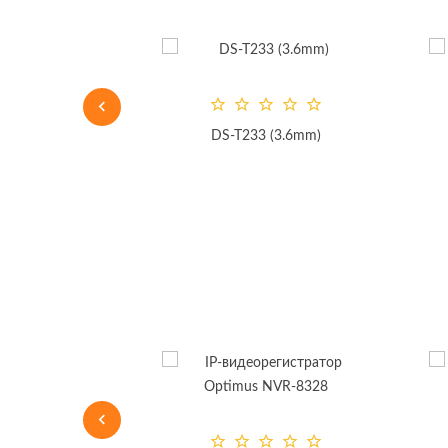
-T233 (3.6mm)
DS-I450 (6mm)