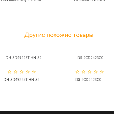
DHI-NVR5216-8P-I
DS-7732
Другие похожие товары
49225T-HN-S2
DS-2CD2423G0-I