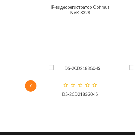
DuoStation AnyIP 16-16P
IP-видеорегистратор Optimus
NVR-8328
DS-2CD2183G0-IS
DH-SD
 IP-