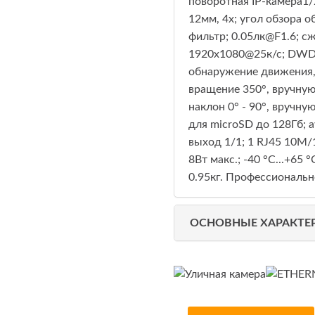
поворотная IP-камера1/2
12мм, 4x; угол обзора о
фильтр; 0.05лк@F1.6; с
1920х1080@25к/с; DWDR,
обнаружение движения, 
вращение 350°, вручную: 
наклон 0° - 90°, вручную
для microSD до 128Гб; 
выход 1/1; 1 RJ45 10M/
8Вт макс.; -40 °C...+65 
0.95кг. Профессиональн
ОСНОВНЫЕ ХАРАКТЕ