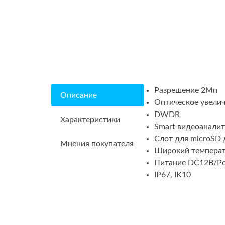
Разрешение 2Мп
Описание
Оптическое увелич
DWDR
Характеристики
Smart видеоанали
Слот для microSD 
Мнения покупателя
Широкий температу
Питание DC12В/P
IP67, IK10