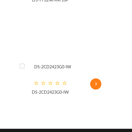
NI-K4/16P
DS-N316/2 (B)
DS-2CD2423G0-IW
DS-2CD2622FWD-IZ