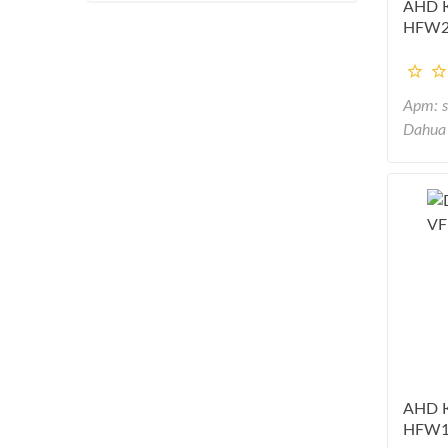
AHD 
HFW2
Арт: 
Dahua
AHD 
HFW1