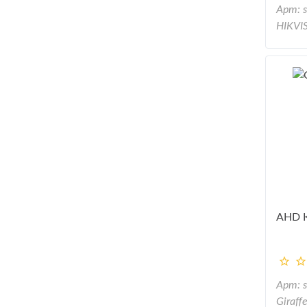
Арт: 
HIKVI
AHD 
Арт: 
Giraff