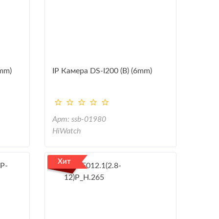
8mm)
IP Камера DS-I200 (B) (6mm)
Арт: ssb-01980
HiWatch
Хит