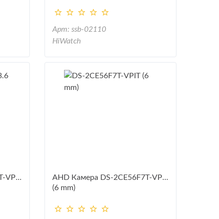
Арт: ssb-02110
HiWatch
T-VPIT
AHD Камера DS-2CE56F7T-VPIT
(6 mm)