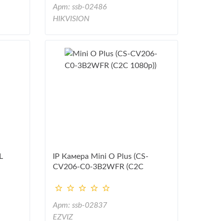
Арт: ssb-02486
HIKVISION
L
IP Камера Mini O Plus (CS-
CV206-C0-3B2WFR (С2С
1080р))
Арт: ssb-02837
EZVIZ