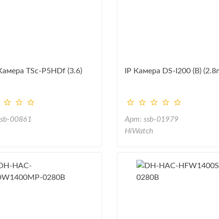
амера TSc-P5HDf (3.6)
IP Камера DS-I200 (B) (2.
ssb-00861
Арт: ssb-01979
HiWatch