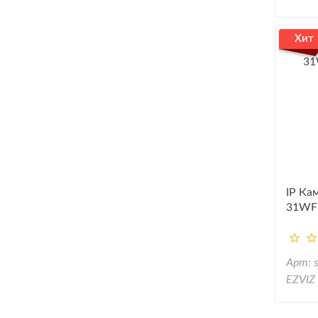
Хит
IP Ка
31WF
Арт: 
EZVIZ