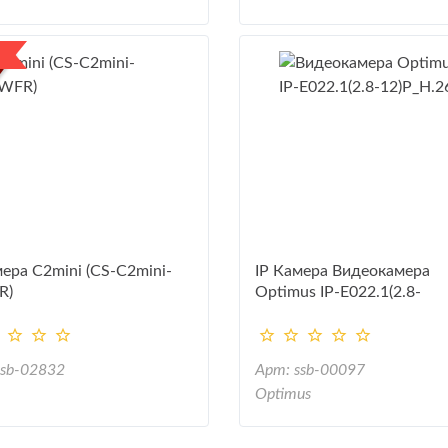
мера С2mini (CS-C2mini-
IP Камера Видеокамера
R)
Optimus IP-E022.1(2.8-
12)P_H.265
ssb-02832
Арт: ssb-00097
Optimus