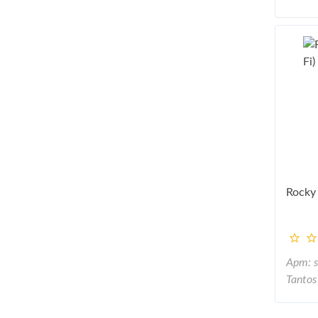
Rocky 
Арт: 
Tantos