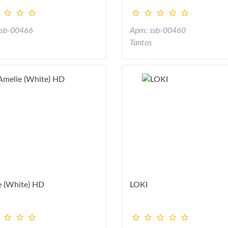
ssb-00466
Арт: ssb-00460
Tantos
e (White) HD
LOKI