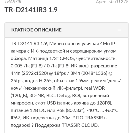
TRASSIR
Арт: ssb-01278
TR-D2141IR3 1.9
КРАТКОЕ ОПИСАНИЕ
TR-D2141IR3 1.9, Миниатюрная уличная 4Мп IP-
камера с ИК-подсветкой и сверхшироким углом
обзора. Матрица 1/3'' CMOS, чувствительность:
0.005 Лк (F1.8) / 0 Лк (F1.8; ИК вкл.), разрешение
4Мп (2592x1520) @ 18fps / 3Мп (2048*1536) @
25fps, кодек H.265, объектив 1.9мм, режим "день/
ночь" (механический ИК-фильтр), real WDR
(120дБ), 3D-NR, BLC, Defog, ROI, встроенный
микрофон, слот USB (запись архива до 128Гб),
питание 12В DC или PoE (802.3af), -40°C … +60°C,
IP67, ИК-подсветка до 30м. ? ПО TRASSIR в
подарок! ? Поддержка TRASSIR CLOUD.