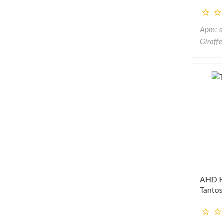
Арт: 
Giraff
AHD К
Tanto