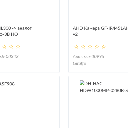
L300 -> аналог
AHD Камера GF-IR4451A
ф-3В НО
v2
ssb-00343
Арт: ssb-00995
Giraffe