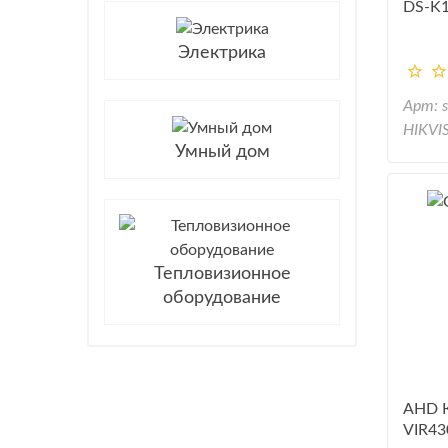
DS-K
Электрика
Арт: 
HIKVI
Умный дом
Тепловизионное
оборудование
AHD К
VIR4