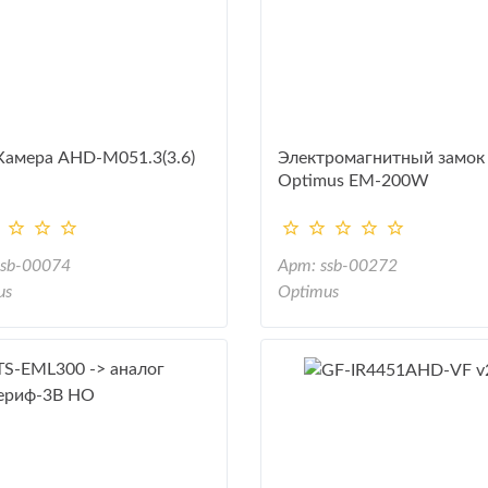
амера AHD-M051.3(3.6)
Электромагнитный замок
Optimus EM-200W
ssb-00074
Арт: ssb-00272
us
Optimus