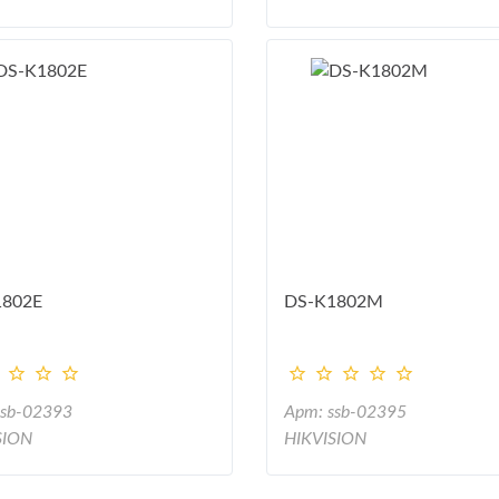
1802E
DS-K1802M
ssb-02393
Арт: ssb-02395
SION
HIKVISION