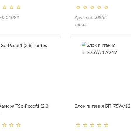
ssb-01022
Арт: ssb-00852
e
Tantos
амера TSc-Pecof1 (2.8)
Блок питания БП-75W/12
s