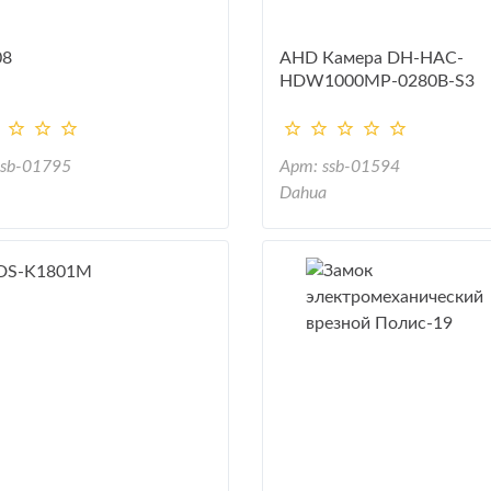
08
AHD Камера DH-HAC-
HDW1000MP-0280B-S3
ssb-01795
Арт: ssb-01594
Dahua