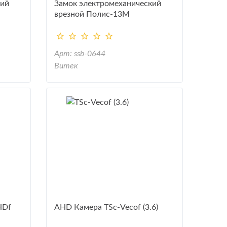
кий
Замок электромеханический
врезной Полис-13М
Арт: ssb-0644
Витек
HDf
AHD Камера TSc-Vecof (3.6)