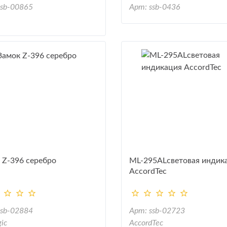
ssb-00865
Арт: ssb-0436
 Z-396 серебро
ML-295ALсветовая индик
AccordTec
ssb-02884
Арт: ssb-02723
gic
AccordTec