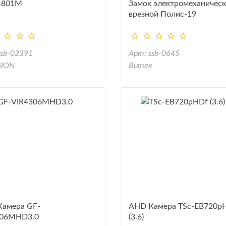
1801M
Замок электромеханичес
врезной Полис-19
ssb-02391
Арт: ssb-0645
SION
Витек
амера GF-
AHD Камера TSc-EB720p
306MHD3.0
(3.6)