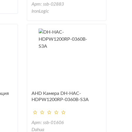
Арт: ssb-02883
IronLogic
ация
AHD Камера DH-HAC-
HDPW1200RP-0360B-S3A
Арт: ssb-01606
Dahua