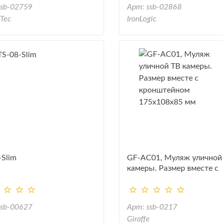
ssb-02759
Арт: ssb-02868
Tec
IronLogic
-Slim
GF-AC01, Муляж уличной
камеры. Размер вместе с
кронштейном 175х108х8
ssb-00627
Арт: ssb-0217
Giraffe