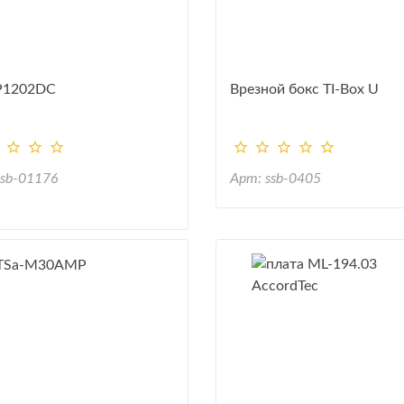
P1202DC
Врезной бокс TI-Box U
ssb-01176
Арт: ssb-0405
e