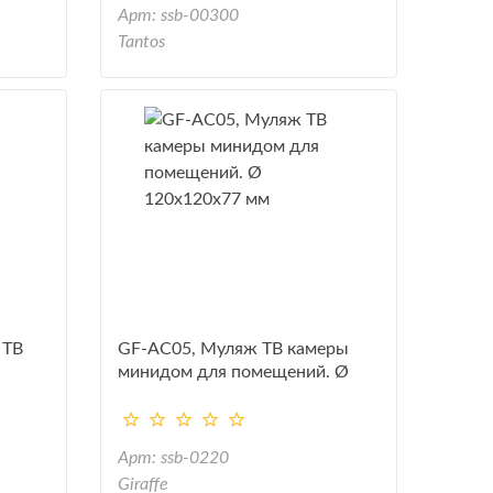
Арт: ssb-00300
Tantos
 ТВ
GF-AC05, Муляж ТВ камеры
минидом для помещений. Ø
5 мм
120x120x77 мм
Арт: ssb-0220
Giraffe