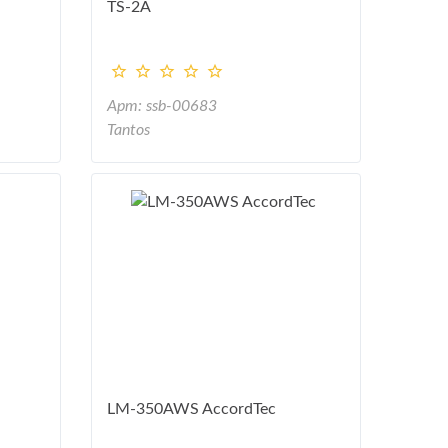
TS-2A
Арт: ssb-00683
Tantos
LM-350AWS AccordTec