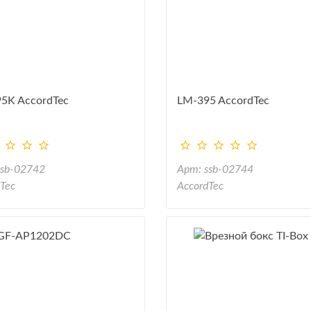
5K AccordTec
LM-395 AccordTec
ssb-02742
Арт: ssb-02744
Tec
AccordTec