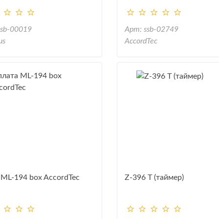
ssb-00019
Арт: ssb-02749
us
AccordTec
 ML-194 box AccordTec
Z-396 T (таймер)