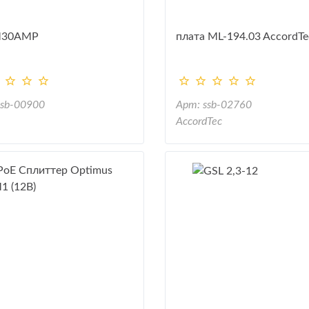
M30AMP
плата ML-194.03 AccordTe
ssb-00900
Арт: ssb-02760
AccordTec