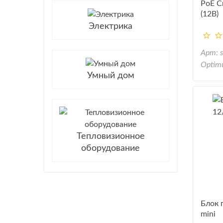
PoE С
(12B)
Электрика
Арт: 
Optim
Умный дом
Тепловизионное
оборудование
Блок 
mini