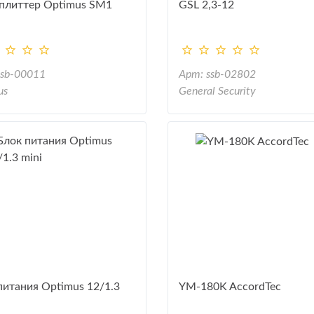
плиттер Optimus SM1
GSL 2,3-12
ssb-00011
Арт: ssb-02802
us
General Security
питания Optimus 12/1.3
YM-180K AccordTec